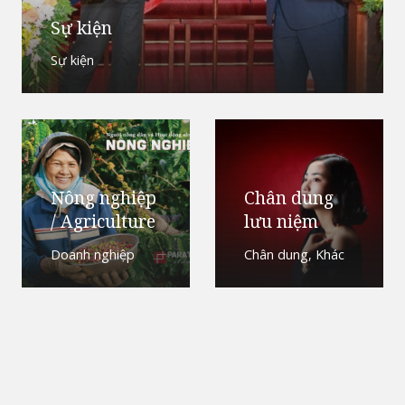
Sự kiện
Sự kiện
Nông nghiệp
Chân dung
/ Agriculture
lưu niệm
Doanh nghiệp
Chân dung
,
Khác
Giới thiệu
Bộ ảnh