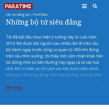
Hồ sơ năng lực / Portfolio
Những bộ tứ siêu đẳng
Tôi đã bắt đầu thực hiện ý tưởng này từ cuối năm
2014. Nó được bắt nguồn sau nhiều lần đi trên cầu
bộ hành ngay trước cổng cơ quan cũ. Mỗi khi đứng
trên cầu nhìn xuống, tôi thấy một cảm nhận khác hẳn
lúc đứng nhìn từ bên đường hay ngay cả từ các toà
nhà. Bởi vì chiếc xe chỉ cách vài mét dưới chân mình,
lướt qua rất sống động trên mặt đường. Không khác
gì một chân dung nổi bật trên phông nền màu xám.
Mở rộng
Năm 2016, khi xem qua bộ ảnh chụp các xe chở hàng
rong (“Merchants in Motion”) của Loes Heerink với
bố cục tương tự, tôi nghĩ nếu mình có làm tiếp thì