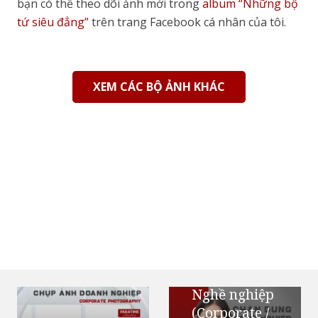
bạn có thể theo dõi ảnh mới trong
album “Những bộ
khoanh vùng địa điểm và thời gian để có tình huống
tứ siêu đẳng”
trên trang Facebook cá nhân của tôi.
phù hợp với chủ đề.
XEM CÁC BỘ ẢNH KHÁC
Chân dung
Nghề nghiệp
(Corporate /