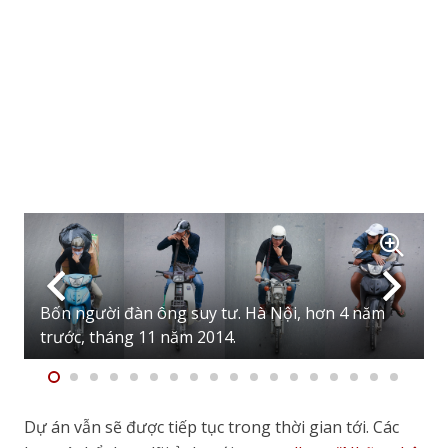
cũng phải có điểm gì đó khác biệt. Và những bộ
tranh tứ bình đã cho tôi một gợi ý. Về mặt thị giác,
việc sắp xếp 4 ảnh như vậy sẽ tạo ấn tượng mạnh mẽ
hơn cho người xem. Về mặt nội dung, cách thể hiện
này cho thấy tình huống rõ ràng không phải là một
hiện tượng đơn lẻ, ngẫu nhiên mà nó là chuyện phổ
biến, lặp đi lặp lại, ít nhất là bốn lần. Tuy nhiên, để có
thể thực hiện điều này, tôi sẽ phải mất thêm nhiều
thời gian hơn và vất vả hơn so với cách thông
thường.
Các chủ đề được xác định nhờ kinh nghiệm thực tế và
không ít chủ đề nảy sinh trong quá trình chụp. Mỗi
Bốn người đàn ông suy tư. Hà Nội, hơn 4 năm
lần đi chụp, thay vì thấy gì chụp nấy rồi chọn lọc sau,
trước, tháng 11 năm 2014.
tôi thường tập trung vào một vài chủ đề nhất định.
Nhờ thông thuộc địa bàn, nắm bắt được sự phân bố
dân cư, thói quen đi lại và bố trí giao thông, nên thay
Dự án vẫn sẽ được tiếp tục trong thời gian tới. Các
vì phải dựa hoàn toàn vào sự may mắn, tôi có thể