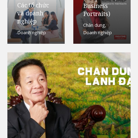
Các tổ chức
Business
và doanh
Portraits)
nghiệp
Chân dung
,
Doanh nghiệp
Doanh nghiệp