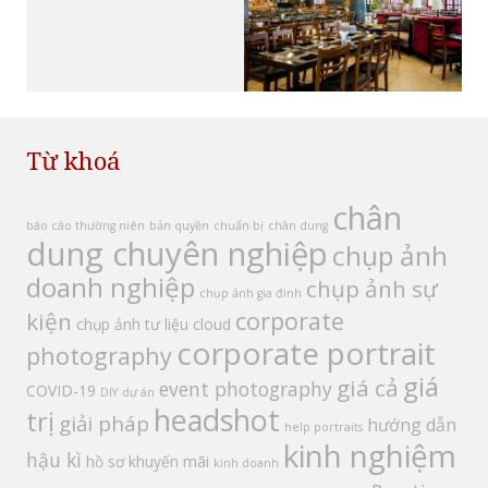
Từ khoá
chân
báo cáo thường niên
bản quyền
chuẩn bị
chân dung
dung chuyên nghiệp
chụp ảnh
doanh nghiệp
chụp ảnh sự
chụp ảnh gia đình
corporate
kiện
chụp ảnh tư liệu
cloud
corporate portrait
photography
giá
giá cả
event photography
COVID-19
DIY
dự án
headshot
trị
giải pháp
hướng dẫn
help portraits
kinh nghiệm
hậu kì
hồ sơ
khuyến mãi
kinh doanh