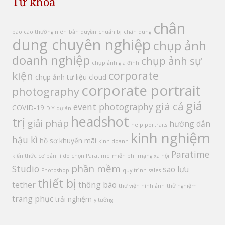
Từ khoá
chân
báo cáo thường niên
bản quyền
chuẩn bị
chân dung
dung chuyên nghiệp
chụp ảnh
doanh nghiệp
chụp ảnh sự
chụp ảnh gia đình
corporate
kiện
chụp ảnh tư liệu
cloud
corporate portrait
photography
giá
giá cả
event photography
COVID-19
DIY
dự án
headshot
trị
giải pháp
hướng dẫn
help portraits
kinh nghiệm
hậu kì
hồ sơ
khuyến mãi
kinh doanh
Paratime
kiến thức cơ bản
lí do chọn Paratime
miễn phí
mạng xã hội
phần mềm
Studio
sao lưu
Photoshop
quy trình
sales
thiết bị
tether
thông báo
thư viện hình ảnh
thử nghiệm
trang phục
trải nghiệm
ý tưởng