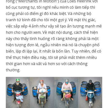
rong (“Merchants in Motion”) của Loes Heerink với
bố cục tương tự, tôi nghĩ nếu mình có làm tiếp thì
cũng phải có điểm gì đó khác biệt. Và những bộ
tranh tứ bình đã cho tôi một gợi ý. Về mặt thị giác,
việc sắp xếp 4 ảnh như vậy sẽ tạo ấn tượng mạnh mẽ
hơn cho người xem. Về mặt nội dung, cách thể hiện
này cho thấy tình huống rõ ràng không phải là một
hiện tượng đơn lẻ, ngẫu nhiên mà nó là chuyện phổ
biến, lặp đi lặp lại, ít nhất là bốn lần. Tuy nhiên, để có
thể thực hiện điều này, tôi sẽ phải mất thêm nhiều
thời gian hơn và vất vả hơn so với cách thông
thường.