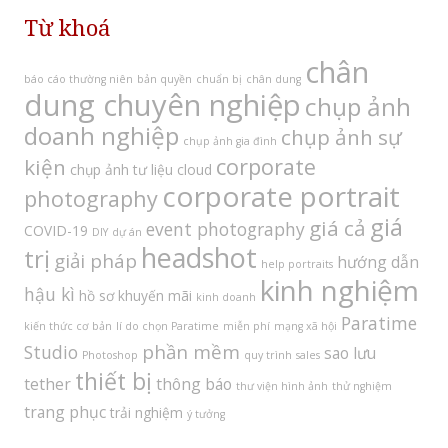
Từ khoá
chân
báo cáo thường niên
bản quyền
chuẩn bị
chân dung
dung chuyên nghiệp
chụp ảnh
doanh nghiệp
chụp ảnh sự
chụp ảnh gia đình
corporate
kiện
chụp ảnh tư liệu
cloud
corporate portrait
photography
giá
giá cả
event photography
COVID-19
DIY
dự án
headshot
trị
giải pháp
hướng dẫn
help portraits
kinh nghiệm
hậu kì
hồ sơ
khuyến mãi
kinh doanh
Paratime
kiến thức cơ bản
lí do chọn Paratime
miễn phí
mạng xã hội
phần mềm
Studio
sao lưu
Photoshop
quy trình
sales
thiết bị
tether
thông báo
thư viện hình ảnh
thử nghiệm
trang phục
trải nghiệm
ý tưởng