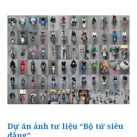
Dự án ảnh tư liệu “Bộ tứ siêu
đẳng”