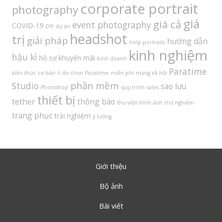
corporate portrait
photography
giá
giá cả
event photography
COVID-19
DIY
dự án
headshot
trị
giải pháp
hướng dẫn
help portraits
kinh nghiệm
hậu kì
hồ sơ
khuyến mãi
kinh doanh
Paratime
kiến thức cơ bản
lí do chọn Paratime
miễn phí
mạng xã hội
phần mềm
Studio
sao lưu
Photoshop
quy trình
sales
thiết bị
tether
thông báo
thư viện hình ảnh
thử nghiệm
trang phục
trải nghiệm
ý tưởng
Giới thiệu
Bộ ảnh
Bài viết